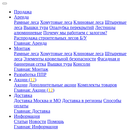
Продажа
Аренда
Рамные леса
Хомутовые леса
Клиновые леса
Штыревые
леса
Вышки тура
Опалубка перекрытий
Лестницы
алюминиевые
Почему мы работаем с залогом?
Распродажа строительных лесов Б/У
Главная: Аренда
Монтаж
Рамные леса
Хомутовые леса
Клиновые леса
Штыревые
леса
Элементы кровельной безопасности
Фасадная и
баннерная сетка
Вышки тура
Консоли
Главная: Монтаж
Разработка ППР
Акции (
12
)
Акции
Дополнительные акции
Комплекты товаров
Главная: Акции (
12
)
Доставка
Доставка Москва и МО
Доставка в регионы
Способы
оплаты
Главная: Доставка
Информация
Статьи
Новости
Помощь
Главная: Информация