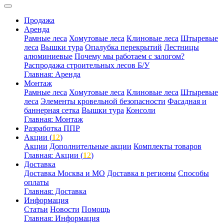
Продажа
Аренда
Рамные леса
Хомутовые леса
Клиновые леса
Штыревые
леса
Вышки тура
Опалубка перекрытий
Лестницы
алюминиевые
Почему мы работаем с залогом?
Распродажа строительных лесов Б/У
Главная: Аренда
Монтаж
Рамные леса
Хомутовые леса
Клиновые леса
Штыревые
леса
Элементы кровельной безопасности
Фасадная и
баннерная сетка
Вышки тура
Консоли
Главная: Монтаж
Разработка ППР
Акции (
12
)
Акции
Дополнительные акции
Комплекты товаров
Главная: Акции (
12
)
Доставка
Доставка Москва и МО
Доставка в регионы
Способы
оплаты
Главная: Доставка
Информация
Статьи
Новости
Помощь
Главная: Информация