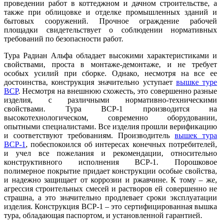
проведении работ в коттеджном и дачном строительстве, а
также при облицовке и отделке промышленных зданий и
бытовых сооружений. Прочное ограждение рабочей
площадки свидетельствует о соблюдении нормативных
требований по безопасности работ.
Тура Радиан Альфа обладает высокими характеристиками и
свойствами, проста в монтаже-демонтаже, и не требует
особых усилий при сборке. Однако, несмотря на все ее
достоинства, конструкция значительно уступает
вышке туре
ВСР
. Несмотря на внешнюю схожесть, это совершенно разные
изделия, с различными нормативно-техническими
свойствами. Тура ВСР-1 производится на
высокотехнологическом, современно оборудовании,
опытными специалистами. Все изделия прошли верификацию
и соответствуют требованиям. Производитель
вышек тура
ВСР-1
, побеспокоился об интересах конечных потребителей,
и учел все пожелания и рекомендации, относительно
конструктивного исполнения ВСР-1. Порошковое
полимерное покрытие придает конструкции особые свойства,
и надежно защищает от коррозии и ржавчине. К тому – же,
агрессия строительных смесей и растворов ей совершенно не
страшна, а это значительно продлевает сроки эксплуатации
изделия. Конструкция ВСР-1 – это сертифицированная вышка
тура, обладающая паспортом, и установленной гарантией.