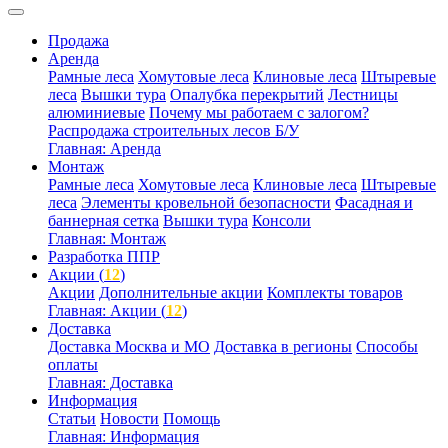
Продажа
Аренда
Рамные леса
Хомутовые леса
Клиновые леса
Штыревые
леса
Вышки тура
Опалубка перекрытий
Лестницы
алюминиевые
Почему мы работаем с залогом?
Распродажа строительных лесов Б/У
Главная: Аренда
Монтаж
Рамные леса
Хомутовые леса
Клиновые леса
Штыревые
леса
Элементы кровельной безопасности
Фасадная и
баннерная сетка
Вышки тура
Консоли
Главная: Монтаж
Разработка ППР
Акции (
12
)
Акции
Дополнительные акции
Комплекты товаров
Главная: Акции (
12
)
Доставка
Доставка Москва и МО
Доставка в регионы
Способы
оплаты
Главная: Доставка
Информация
Статьи
Новости
Помощь
Главная: Информация