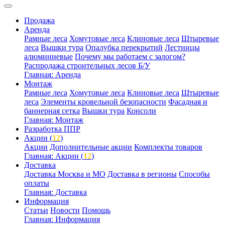
Продажа
Аренда
Рамные леса
Хомутовые леса
Клиновые леса
Штыревые
леса
Вышки тура
Опалубка перекрытий
Лестницы
алюминиевые
Почему мы работаем с залогом?
Распродажа строительных лесов Б/У
Главная: Аренда
Монтаж
Рамные леса
Хомутовые леса
Клиновые леса
Штыревые
леса
Элементы кровельной безопасности
Фасадная и
баннерная сетка
Вышки тура
Консоли
Главная: Монтаж
Разработка ППР
Акции (
12
)
Акции
Дополнительные акции
Комплекты товаров
Главная: Акции (
12
)
Доставка
Доставка Москва и МО
Доставка в регионы
Способы
оплаты
Главная: Доставка
Информация
Статьи
Новости
Помощь
Главная: Информация