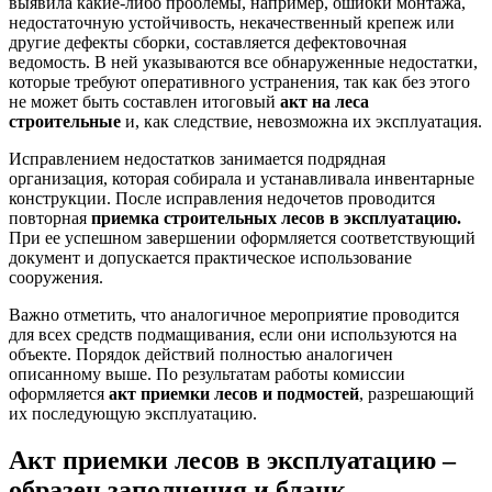
выявила какие-либо проблемы, например, ошибки монтажа,
недостаточную устойчивость, некачественный крепеж или
другие дефекты сборки, составляется дефектовочная
ведомость. В ней указываются все обнаруженные недостатки,
которые требуют оперативного устранения, так как без этого
не может быть составлен итоговый
акт на леса
строительные
и, как следствие, невозможна их эксплуатация.
Исправлением недостатков занимается подрядная
организация, которая собирала и устанавливала инвентарные
конструкции. После исправления недочетов проводится
повторная
приемка строительных лесов в эксплуатацию.
При ее успешном завершении оформляется соответствующий
документ и допускается практическое использование
сооружения.
Важно отметить, что аналогичное мероприятие проводится
для всех средств подмащивания, если они используются на
объекте. Порядок действий полностью аналогичен
описанному выше. По результатам работы комиссии
оформляется
акт приемки лесов и подмостей
, разрешающий
их последующую эксплуатацию.
Акт приемки лесов в эксплуатацию –
образец
заполнения и бланк