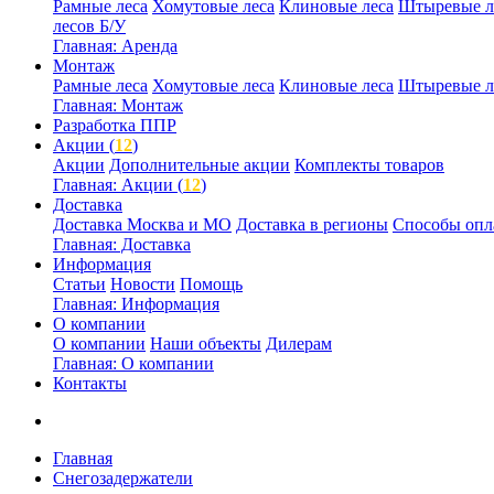
Рамные леса
Хомутовые леса
Клиновые леса
Штыревые л
лесов Б/У
Главная: Аренда
Монтаж
Рамные леса
Хомутовые леса
Клиновые леса
Штыревые л
Главная: Монтаж
Разработка ППР
Акции (
12
)
Акции
Дополнительные акции
Комплекты товаров
Главная: Акции (
12
)
Доставка
Доставка Москва и МО
Доставка в регионы
Способы опл
Главная: Доставка
Информация
Статьи
Новости
Помощь
Главная: Информация
О компании
О компании
Наши объекты
Дилерам
Главная: О компании
Контакты
Главная
Снегозадержатели