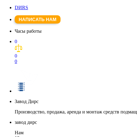
DИRS
НАПИСАТЬ НАМ
Часы работы
0
0
0
Завод Дирс
Производство, продажа, аренда и монтаж средств подма
завод дирс
Нам