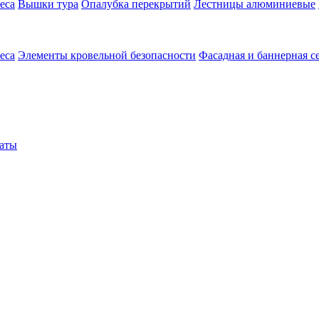
еса
Вышки тура
Опалубка перекрытий
Лестницы алюминиевые
еса
Элементы кровельной безопасности
Фасадная и баннерная с
аты