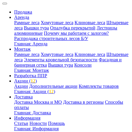
Продажа
Аренда
Рамные леса
Хомутовые леса
Клиновые леса
Штыревые
леса
Вышки тура
Опалубка перекрытий
Лестницы
алюминиевые
Почему мы работаем с залогом?
Распродажа строительных лесов Б/У
Главная: Аренда
Монтаж
Рамные леса
Хомутовые леса
Клиновые леса
Штыревые
леса
Элементы кровельной безопасности
Фасадная и
баннерная сетка
Вышки тура
Консоли
Главная: Монтаж
Разработка ППР
Акции (
12
)
Акции
Дополнительные акции
Комплекты товаров
Главная: Акции (
12
)
Доставка
Доставка Москва и МО
Доставка в регионы
Способы
оплаты
Главная: Доставка
Информация
Статьи
Новости
Помощь
Главная: Информация