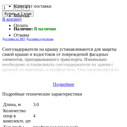
Комплект поставки
−
+
Купить в 1 клик
Монтаж
В корзину
Оплата
Наличие:
В наличии
Отзывы
Доставка по МО
Доставка в регионы
Снегозадержатели на крышу устанавливаются для защиты
самой крыши и водостоков от повреждений фасадных
элементов, припаркованного транспорта. Изначально
необходимо устанавливать снегозадержатели на здания с
кровлей из черепицы, и профнастила. Они производятся из
металлических сплавов, которые содержат сталь и алюминий.
Поставляемая нами комплектация соответствует всем
Подробнее
стандартам и имеет высокие характеристики. Представленная
выше цветовая гамма дает возможность подобрать
Подробные технические характеристики
конструкцию, которая будет соответствовать общему тону
кровли.
Длина, м
3.0
Количество
опор в
4
комплекте, шт