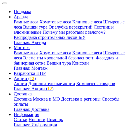
Продажа
Аренда
Рамные леса
Хомутовые леса
Клиновые леса
Штыревые
леса
Вышки тура
Опалубка перекрытий
Лестницы
алюминиевые
Почему мы работаем с залогом?
Распродажа строительных лесов Б/У
Главная: Аренда
Монтаж
Рамные леса
Хомутовые леса
Клиновые леса
Штыревые
леса
Элементы кровельной безопасности
Фасадная и
баннерная сетка
Вышки тура
Консоли
Главная: Монтаж
Разработка ППР
Акции (
12
)
Акции
Дополнительные акции
Комплекты товаров
Главная: Акции (
12
)
Доставка
Доставка Москва и МО
Доставка в регионы
Способы
оплаты
Главная: Доставка
Информация
Статьи
Новости
Помощь
Главная: Информация