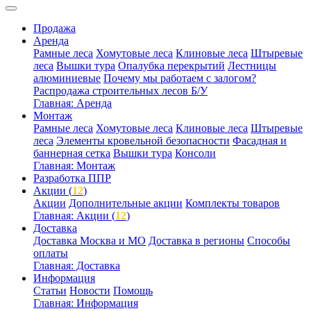
Продажа
Аренда
Рамные леса
Хомутовые леса
Клиновые леса
Штыревые
леса
Вышки тура
Опалубка перекрытий
Лестницы
алюминиевые
Почему мы работаем с залогом?
Распродажа строительных лесов Б/У
Главная: Аренда
Монтаж
Рамные леса
Хомутовые леса
Клиновые леса
Штыревые
леса
Элементы кровельной безопасности
Фасадная и
баннерная сетка
Вышки тура
Консоли
Главная: Монтаж
Разработка ППР
Акции (
12
)
Акции
Дополнительные акции
Комплекты товаров
Главная: Акции (
12
)
Доставка
Доставка Москва и МО
Доставка в регионы
Способы
оплаты
Главная: Доставка
Информация
Статьи
Новости
Помощь
Главная: Информация