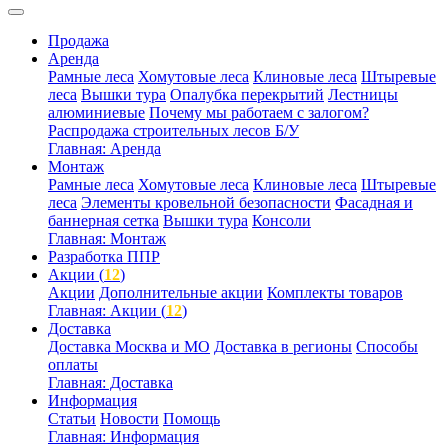
Продажа
Аренда
Рамные леса
Хомутовые леса
Клиновые леса
Штыревые
леса
Вышки тура
Опалубка перекрытий
Лестницы
алюминиевые
Почему мы работаем с залогом?
Распродажа строительных лесов Б/У
Главная: Аренда
Монтаж
Рамные леса
Хомутовые леса
Клиновые леса
Штыревые
леса
Элементы кровельной безопасности
Фасадная и
баннерная сетка
Вышки тура
Консоли
Главная: Монтаж
Разработка ППР
Акции (
12
)
Акции
Дополнительные акции
Комплекты товаров
Главная: Акции (
12
)
Доставка
Доставка Москва и МО
Доставка в регионы
Способы
оплаты
Главная: Доставка
Информация
Статьи
Новости
Помощь
Главная: Информация