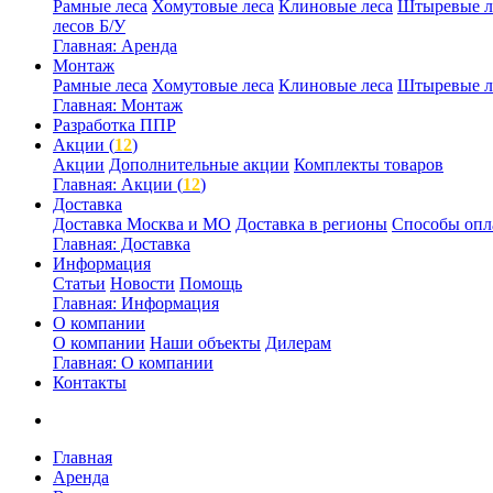
Рамные леса
Хомутовые леса
Клиновые леса
Штыревые л
лесов Б/У
Главная: Аренда
Монтаж
Рамные леса
Хомутовые леса
Клиновые леса
Штыревые л
Главная: Монтаж
Разработка ППР
Акции (
12
)
Акции
Дополнительные акции
Комплекты товаров
Главная: Акции (
12
)
Доставка
Доставка Москва и МО
Доставка в регионы
Способы опл
Главная: Доставка
Информация
Статьи
Новости
Помощь
Главная: Информация
О компании
О компании
Наши объекты
Дилерам
Главная: О компании
Контакты
Главная
Аренда