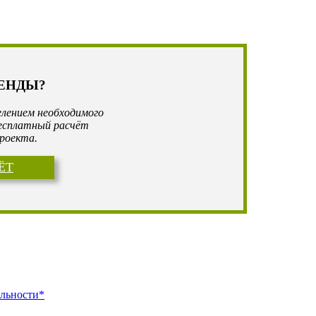
РЕНДЫ?
лением необходимого
бесплатный расчёт
роекта.
ЁТ
льности*