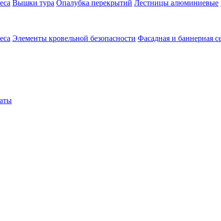
еса
Вышки тура
Опалубка перекрытий
Лестницы алюминиевые
еса
Элементы кровельной безопасности
Фасадная и баннерная с
аты