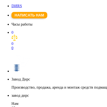
DИRS
НАПИСАТЬ НАМ
Часы работы
0
0
0
Завод Дирс
Производство, продажа, аренда и монтаж средств подма
завод дирс
Нам