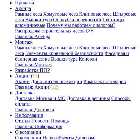
Продажа
Аренда
Рамные леса
Хомутовые леса
Клиновые леса
Штыревые
леса
Вышки тура
Опалубка перекрытий
Лестницы
алюминиевые
Почему мы работаем с залогом?
Распродажа строительных лесов Б/У
Главная: Аренда
Монтаж
Рамные леса
Хомутовые леса
Клиновые леса
Штыревые
леса
Элементы кровельной безопасности
Фасадная и
баннерная сетка
Вышки тура
Консоли
Главная: Монтаж
Разработка ППР
Акции (
12
)
Акции
Дополнительные акции
Комплекты товаров
Главная: Акции (
12
)
Доставка
Доставка Москва и МО
Доставка в регионы
Способы
оплаты
Главная: Доставка
Информация
Статьи
Новости
Помощь
Главная: Информация
О компании
О компании
Наши объекты
Дилерам