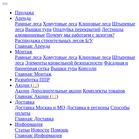
Продажа
Аренда
Рамные леса
Хомутовые леса
Клиновые леса
Штыревые
леса
Вышки тура
Опалубка перекрытий
Лестницы
алюминиевые
Почему мы работаем с залогом?
Распродажа строительных лесов Б/У
Главная: Аренда
Монтаж
Рамные леса
Хомутовые леса
Клиновые леса
Штыревые
леса
Элементы кровельной безопасности
Фасадная и
баннерная сетка
Вышки тура
Консоли
Главная: Монтаж
Разработка ППР
Акции (
12
)
Акции
Дополнительные акции
Комплекты товаров
Главная: Акции (
12
)
Доставка
Доставка Москва и МО
Доставка в регионы
Способы
оплаты
Главная: Доставка
Информация
Статьи
Новости
Помощь
Главная: Информация