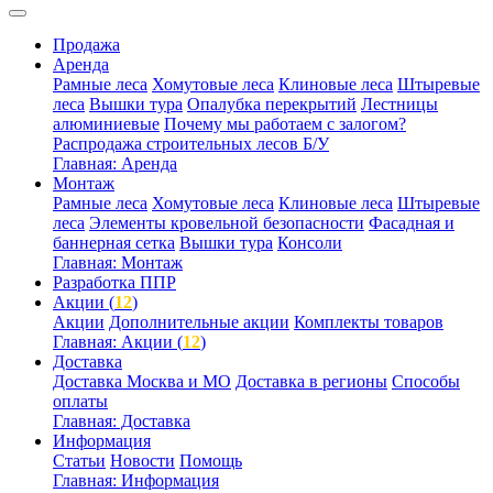
Продажа
Аренда
Рамные леса
Хомутовые леса
Клиновые леса
Штыревые
леса
Вышки тура
Опалубка перекрытий
Лестницы
алюминиевые
Почему мы работаем с залогом?
Распродажа строительных лесов Б/У
Главная: Аренда
Монтаж
Рамные леса
Хомутовые леса
Клиновые леса
Штыревые
леса
Элементы кровельной безопасности
Фасадная и
баннерная сетка
Вышки тура
Консоли
Главная: Монтаж
Разработка ППР
Акции (
12
)
Акции
Дополнительные акции
Комплекты товаров
Главная: Акции (
12
)
Доставка
Доставка Москва и МО
Доставка в регионы
Способы
оплаты
Главная: Доставка
Информация
Статьи
Новости
Помощь
Главная: Информация