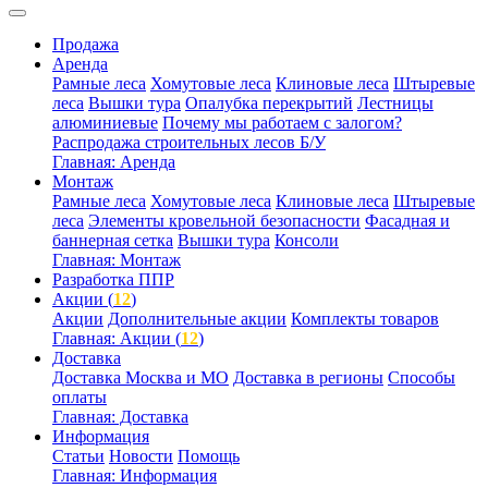
Продажа
Аренда
Рамные леса
Хомутовые леса
Клиновые леса
Штыревые
леса
Вышки тура
Опалубка перекрытий
Лестницы
алюминиевые
Почему мы работаем с залогом?
Распродажа строительных лесов Б/У
Главная: Аренда
Монтаж
Рамные леса
Хомутовые леса
Клиновые леса
Штыревые
леса
Элементы кровельной безопасности
Фасадная и
баннерная сетка
Вышки тура
Консоли
Главная: Монтаж
Разработка ППР
Акции (
12
)
Акции
Дополнительные акции
Комплекты товаров
Главная: Акции (
12
)
Доставка
Доставка Москва и МО
Доставка в регионы
Способы
оплаты
Главная: Доставка
Информация
Статьи
Новости
Помощь
Главная: Информация