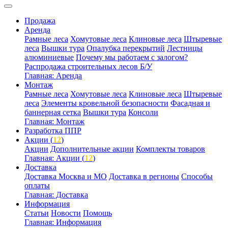
Продажа
Аренда
Рамные леса
Хомутовые леса
Клиновые леса
Штыревые
леса
Вышки тура
Опалубка перекрытий
Лестницы
алюминиевые
Почему мы работаем с залогом?
Распродажа строительных лесов Б/У
Главная: Аренда
Монтаж
Рамные леса
Хомутовые леса
Клиновые леса
Штыревые
леса
Элементы кровельной безопасности
Фасадная и
баннерная сетка
Вышки тура
Консоли
Главная: Монтаж
Разработка ППР
Акции (
12
)
Акции
Дополнительные акции
Комплекты товаров
Главная: Акции (
12
)
Доставка
Доставка Москва и МО
Доставка в регионы
Способы
оплаты
Главная: Доставка
Информация
Статьи
Новости
Помощь
Главная: Информация