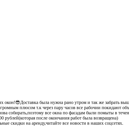
х окон!😎Доставка была нужна рано утром и так же забрать выш
огромным плюсом т.к через пару часов все рабочии покидают об
нова собирать,поэтому все окна по фасадам были помыты в течен
00 рублей(которая после окончания работ была возвращена)
ьные скидки на аренду,читайте все новости в наших соцсетях.