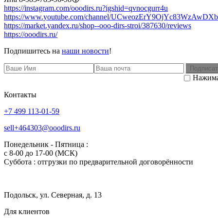
https://instagram.com/ooodirs.ru?igshid=qvnocgurr4u
https://www.youtube.com/channel/UCweozErY9OjYc83WzAwDX
https://market.yandex.ru/shop--ooo-dirs-stroi/387630/reviews
https://ooodirs.ru/
Подпишитесь на
наши новости
!
Подписат
Нажима
Контакты
+7 499 113-01-59
sell+464303@ooodirs.ru
Понедельник - Пятница :
c 8-00 до 17-00 (МСК)
Суббота : отгрузки по предварительной договорённости
Подольск, ул. Северная, д. 13
Для клиентов