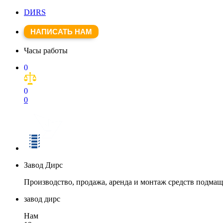
DИRS
НАПИСАТЬ НАМ
Часы работы
0
0
0
Завод Дирс
Производство, продажа, аренда и монтаж средств подма
завод дирс
Нам