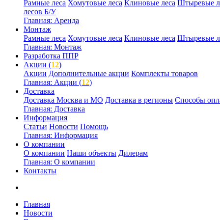
Рамные леса
Хомутовые леса
Клиновые леса
Штыревые л
лесов Б/У
Главная: Аренда
Монтаж
Рамные леса
Хомутовые леса
Клиновые леса
Штыревые л
Главная: Монтаж
Разработка ППР
Акции (
12
)
Акции
Дополнительные акции
Комплекты товаров
Главная: Акции (
12
)
Доставка
Доставка Москва и МО
Доставка в регионы
Способы опл
Главная: Доставка
Информация
Статьи
Новости
Помощь
Главная: Информация
О компании
О компании
Наши объекты
Дилерам
Главная: О компании
Контакты
Главная
Новости