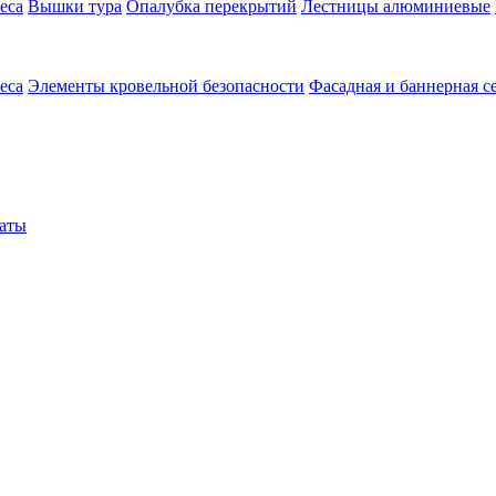
еса
Вышки тура
Опалубка перекрытий
Лестницы алюминиевые
еса
Элементы кровельной безопасности
Фасадная и баннерная с
аты