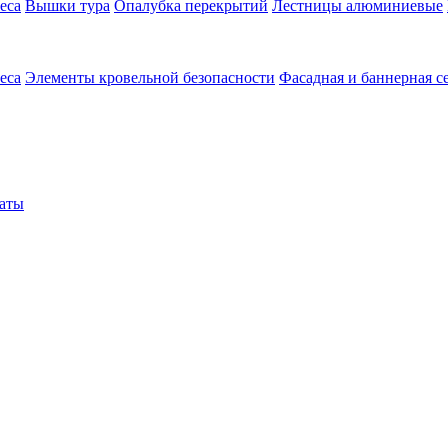
еса
Вышки тура
Опалубка перекрытий
Лестницы алюминиевые
еса
Элементы кровельной безопасности
Фасадная и баннерная с
аты