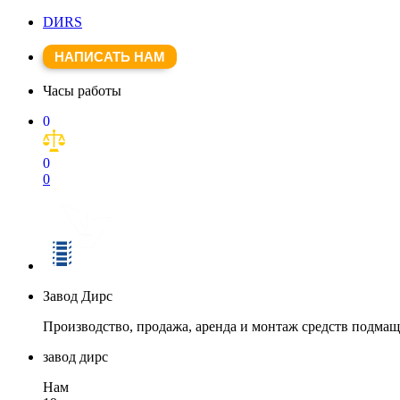
DИRS
НАПИСАТЬ НАМ
Часы работы
0
0
0
Завод Дирс
Производство, продажа, аренда и монтаж средств подма
завод дирс
Нам