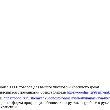
олее 1 000 товаров для вашего уютного и красивого дома!
льзоваться стремянками бренда Эйфель
https://ooodirs.ru/stremyank
ми
https://ooodirs.ru/stremyanki/odnostoronnie/eyfel-alyuminievaya-mec
. Данная форма профиля устойчивее к нагрузкам и удобнее в рук
 хранении.