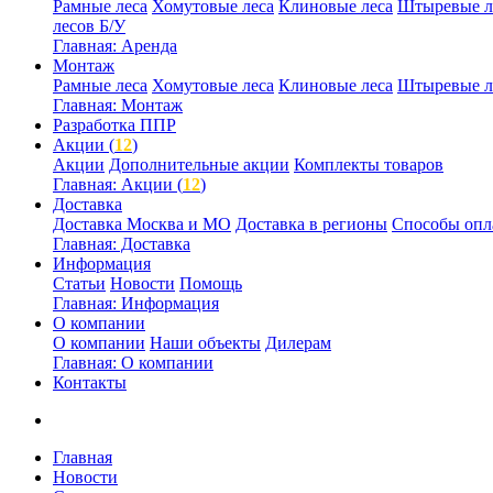
Рамные леса
Хомутовые леса
Клиновые леса
Штыревые л
лесов Б/У
Главная: Аренда
Монтаж
Рамные леса
Хомутовые леса
Клиновые леса
Штыревые л
Главная: Монтаж
Разработка ППР
Акции (
12
)
Акции
Дополнительные акции
Комплекты товаров
Главная: Акции (
12
)
Доставка
Доставка Москва и МО
Доставка в регионы
Способы опл
Главная: Доставка
Информация
Статьи
Новости
Помощь
Главная: Информация
О компании
О компании
Наши объекты
Дилерам
Главная: О компании
Контакты
Главная
Новости