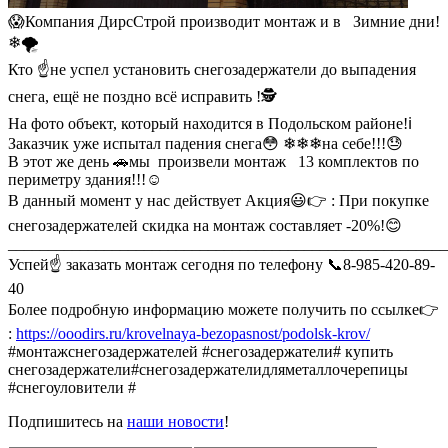
😱Компания ДирсСтрой производит монтаж и в Зимние дни!
❄🌪
Кто ☝не успел установить снегозадержатели до выпадения
снега, ещё не поздно всё исправить !🕵
На фото объект, который находится в Подольском районе!ℹ
Заказчик уже испытал падения снега😳 ❄❄❄на себе!!!😓
В этот же день 🚗мы произвели монтаж 13 комплектов по
периметру здания!!!☺
В данный момент у нас действует Акция😃👉 : При покупке
снегозадержателей скидка на монтаж составляет -20%!😊
_______________________________________________________
Успей☝ заказать монтаж сегодня по телефону 📞8-985-420-89-
40
Более подробную информацию можете получить по ссылке👉
:
https://ooodirs.ru/krovelnaya-bezopasnost/podolsk-krov/
#монтажснегозадержателей #снегозадержатели# купить
снегозадержатели#снегозадержателидляметаллочерепицы
#снегоуловители #
Подпишитесь на
наши новости
!