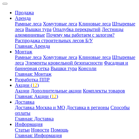
Продажа
Аренда
Рамные леса
Хомутовые леса
Клиновые леса
Штыревые
леса
Вышки тура
Опалубка перекрытий
Лестницы
алюминиевые
Почему мы работаем с залогом?
Распродажа строительных лесов Б/У
Главная: Аренда
Монтаж
Рамные леса
Хомутовые леса
Клиновые леса
Штыревые
леса
Элементы кровельной безопасности
Фасадная и
баннерная сетка
Вышки тура
Консоли
Главная: Монтаж
Разработка ППР
Акции (
12
)
Акции
Дополнительные акции
Комплекты товаров
Главная: Акции (
12
)
Доставка
Доставка Москва и МО
Доставка в регионы
Способы
оплаты
Главная: Доставка
Информация
Статьи
Новости
Помощь
Главная: Информация