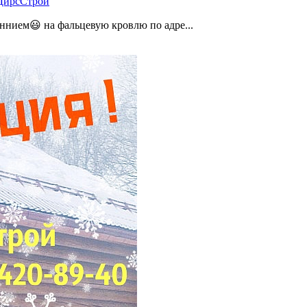
 ДирсСтрой
ннием😃 на фальцевую кровлю по адре...