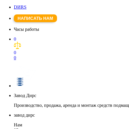
DИRS
НАПИСАТЬ НАМ
Часы работы
0
0
0
Завод Дирс
Производство, продажа, аренда и монтаж средств подма
завод дирс
Нам