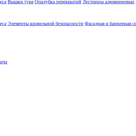
еса
Вышки тура
Опалубка перекрытий
Лестницы алюминиевые
еса
Элементы кровельной безопасности
Фасадная и баннерная с
аты