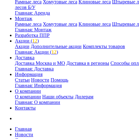
Рамные леса
Хомутовые леса
Клиновые леса
Штыревые л
лесов Б/У
Главная: Аренда
Монтаж
Рамные леса
Хомутовые леса
Клиновые леса
Штыревые л
Главная: Монтаж
Разработка ППР
Акции (
12
)
Акции
Дополнительные акции
Комплекты товаров
Главная: Акции (
12
)
Доставка
Доставка Москва и МО
Доставка в регионы
Способы опл
Главная: Доставка
Информация
Статьи
Новости
Помощь
Главная: Информация
О компании
О компании
Наши объекты
Дилерам
Главная: О компании
Контакты
Главная
Новости