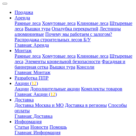
Продажа
Аренда
Рамные леса
Хомутовые леса
Клиновые леса
Штыревые
леса
Вышки тура
Опалубка перекрытий
Лестницы
алюминиевые
Почему мы работаем с залогом?
Распродажа строительных лесов Б/У
Главная: Аренда
Монтаж
Рамные леса
Хомутовые леса
Клиновые леса
Штыревые
леса
Элементы кровельной безопасности
Фасадная и
баннерная сетка
Вышки тура
Консоли
Главная: Монтаж
Разработка ППР
Акции (
12
)
Акции
Дополнительные акции
Комплекты товаров
Главная: Акции (
12
)
Доставка
Доставка Москва и МО
Доставка в регионы
Способы
оплаты
Главная: Доставка
Информация
Статьи
Новости
Помощь
Главная: Информация