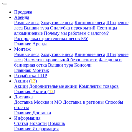
Продажа
Аренда
Рамные леса
Хомутовые леса
Клиновые леса
Штыревые
леса
Вышки тура
Опалубка перекрытий
Лестницы
алюминиевые
Почему мы работаем с залогом?
Распродажа строительных лесов Б/У
Главная: Аренда
Монтаж
Рамные леса
Хомутовые леса
Клиновые леса
Штыревые
леса
Элементы кровельной безопасности
Фасадная и
баннерная сетка
Вышки тура
Консоли
Главная: Монтаж
Разработка ППР
Акции (
12
)
Акции
Дополнительные акции
Комплекты товаров
Главная: Акции (
12
)
Доставка
Доставка Москва и МО
Доставка в регионы
Способы
оплаты
Главная: Доставка
Информация
Статьи
Новости
Помощь
Главная: Информация