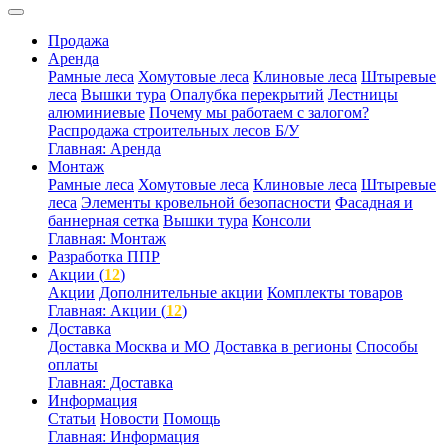
Продажа
Аренда
Рамные леса
Хомутовые леса
Клиновые леса
Штыревые
леса
Вышки тура
Опалубка перекрытий
Лестницы
алюминиевые
Почему мы работаем с залогом?
Распродажа строительных лесов Б/У
Главная: Аренда
Монтаж
Рамные леса
Хомутовые леса
Клиновые леса
Штыревые
леса
Элементы кровельной безопасности
Фасадная и
баннерная сетка
Вышки тура
Консоли
Главная: Монтаж
Разработка ППР
Акции (
12
)
Акции
Дополнительные акции
Комплекты товаров
Главная: Акции (
12
)
Доставка
Доставка Москва и МО
Доставка в регионы
Способы
оплаты
Главная: Доставка
Информация
Статьи
Новости
Помощь
Главная: Информация