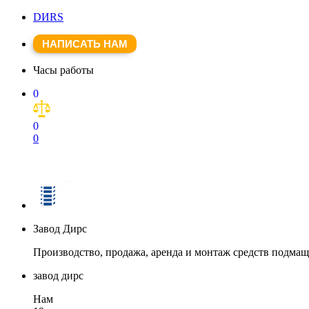
DИRS
НАПИСАТЬ НАМ
Часы работы
0
0
0
Завод Дирс
Производство, продажа, аренда и монтаж средств подма
завод дирс
Нам