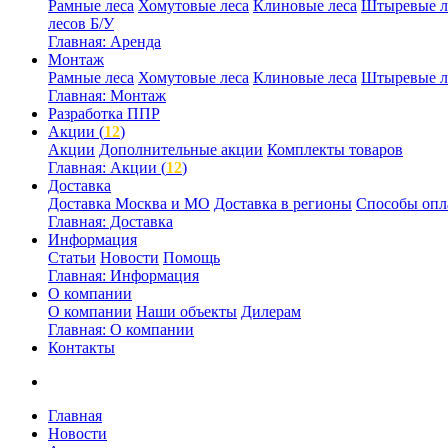
Рамные леса
Хомутовые леса
Клиновые леса
Штыревые л
лесов Б/У
Главная: Аренда
Монтаж
Рамные леса
Хомутовые леса
Клиновые леса
Штыревые л
Главная: Монтаж
Разработка ППР
Акции (
12
)
Акции
Дополнительные акции
Комплекты товаров
Главная: Акции (
12
)
Доставка
Доставка Москва и МО
Доставка в регионы
Способы опл
Главная: Доставка
Информация
Статьи
Новости
Помощь
Главная: Информация
О компании
О компании
Наши объекты
Дилерам
Главная: О компании
Контакты
Главная
Новости