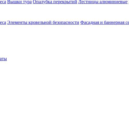
еса
Вышки тура
Опалубка перекрытий
Лестницы алюминиевые
еса
Элементы кровельной безопасности
Фасадная и баннерная с
аты