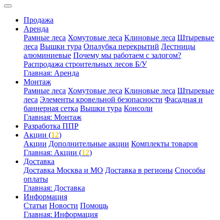
Продажа
Аренда
Рамные леса
Хомутовые леса
Клиновые леса
Штыревые
леса
Вышки тура
Опалубка перекрытий
Лестницы
алюминиевые
Почему мы работаем с залогом?
Распродажа строительных лесов Б/У
Главная: Аренда
Монтаж
Рамные леса
Хомутовые леса
Клиновые леса
Штыревые
леса
Элементы кровельной безопасности
Фасадная и
баннерная сетка
Вышки тура
Консоли
Главная: Монтаж
Разработка ППР
Акции (
12
)
Акции
Дополнительные акции
Комплекты товаров
Главная: Акции (
12
)
Доставка
Доставка Москва и МО
Доставка в регионы
Способы
оплаты
Главная: Доставка
Информация
Статьи
Новости
Помощь
Главная: Информация