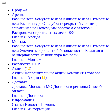
Продажа
Аренда
Рамные леса
Хомутовые леса
Клиновые леса
Штыревые
леса
Вышки тура
Опалубка перекрытий
Лестницы
алюминиевые
Почему мы работаем с залогом?
Распродажа строительных лесов Б/У
Главная: Аренда
Монтаж
Рамные леса
Хомутовые леса
Клиновые леса
Штыревые
леса
Элементы кровельной безопасности
Фасадная и
баннерная сетка
Вышки тура
Консоли
Главная: Монтаж
Разработка ППР
Акции (
12
)
Акции
Дополнительные акции
Комплекты товаров
Главная: Акции (
12
)
Доставка
Доставка Москва и МО
Доставка в регионы
Способы
оплаты
Главная: Доставка
Информация
Статьи
Новости
Помощь
Главная: Информация