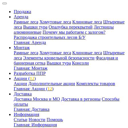
Продажа
Аренда
Рамные леса
Хомутовые леса
Клиновые леса
Штыревые
леса
Вышки тура
Опалубка перекрытий
Лестницы
алюминиевые
Почему мы работаем с залогом?
Распродажа строительных лесов Б/У
Главная: Аренда
Монтаж
Рамные леса
Хомутовые леса
Клиновые леса
Штыревые
леса
Элементы кровельной безопасности
Фасадная и
баннерная сетка
Вышки тура
Консоли
Главная: Монтаж
Разработка ППР
Акции (
12
)
Акции
Дополнительные акции
Комплекты товаров
Главная: Акции (
12
)
Доставка
Доставка Москва и МО
Доставка в регионы
Способы
оплаты
Главная: Доставка
Информация
Статьи
Новости
Помощь
Главная: Информация