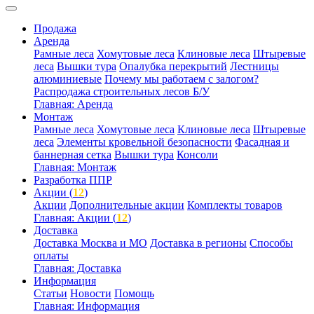
Продажа
Аренда
Рамные леса
Хомутовые леса
Клиновые леса
Штыревые
леса
Вышки тура
Опалубка перекрытий
Лестницы
алюминиевые
Почему мы работаем с залогом?
Распродажа строительных лесов Б/У
Главная: Аренда
Монтаж
Рамные леса
Хомутовые леса
Клиновые леса
Штыревые
леса
Элементы кровельной безопасности
Фасадная и
баннерная сетка
Вышки тура
Консоли
Главная: Монтаж
Разработка ППР
Акции (
12
)
Акции
Дополнительные акции
Комплекты товаров
Главная: Акции (
12
)
Доставка
Доставка Москва и МО
Доставка в регионы
Способы
оплаты
Главная: Доставка
Информация
Статьи
Новости
Помощь
Главная: Информация