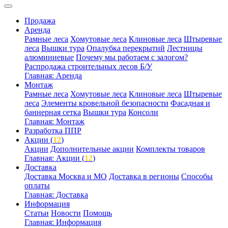
Продажа
Аренда
Рамные леса
Хомутовые леса
Клиновые леса
Штыревые
леса
Вышки тура
Опалубка перекрытий
Лестницы
алюминиевые
Почему мы работаем с залогом?
Распродажа строительных лесов Б/У
Главная: Аренда
Монтаж
Рамные леса
Хомутовые леса
Клиновые леса
Штыревые
леса
Элементы кровельной безопасности
Фасадная и
баннерная сетка
Вышки тура
Консоли
Главная: Монтаж
Разработка ППР
Акции (
12
)
Акции
Дополнительные акции
Комплекты товаров
Главная: Акции (
12
)
Доставка
Доставка Москва и МО
Доставка в регионы
Способы
оплаты
Главная: Доставка
Информация
Статьи
Новости
Помощь
Главная: Информация