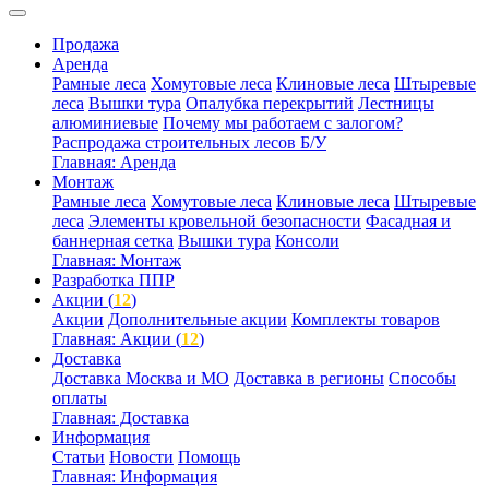
Продажа
Аренда
Рамные леса
Хомутовые леса
Клиновые леса
Штыревые
леса
Вышки тура
Опалубка перекрытий
Лестницы
алюминиевые
Почему мы работаем с залогом?
Распродажа строительных лесов Б/У
Главная: Аренда
Монтаж
Рамные леса
Хомутовые леса
Клиновые леса
Штыревые
леса
Элементы кровельной безопасности
Фасадная и
баннерная сетка
Вышки тура
Консоли
Главная: Монтаж
Разработка ППР
Акции (
12
)
Акции
Дополнительные акции
Комплекты товаров
Главная: Акции (
12
)
Доставка
Доставка Москва и МО
Доставка в регионы
Способы
оплаты
Главная: Доставка
Информация
Статьи
Новости
Помощь
Главная: Информация