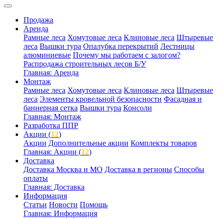
Продажа
Аренда
Рамные леса
Хомутовые леса
Клиновые леса
Штыревые
леса
Вышки тура
Опалубка перекрытий
Лестницы
алюминиевые
Почему мы работаем с залогом?
Распродажа строительных лесов Б/У
Главная: Аренда
Монтаж
Рамные леса
Хомутовые леса
Клиновые леса
Штыревые
леса
Элементы кровельной безопасности
Фасадная и
баннерная сетка
Вышки тура
Консоли
Главная: Монтаж
Разработка ППР
Акции (
12
)
Акции
Дополнительные акции
Комплекты товаров
Главная: Акции (
12
)
Доставка
Доставка Москва и МО
Доставка в регионы
Способы
оплаты
Главная: Доставка
Информация
Статьи
Новости
Помощь
Главная: Информация