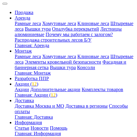
Продажа
Аренда
Рамные леса
Хомутовые леса
Клиновые леса
Штыревые
леса
Вышки тура
Опалубка перекрытий
Лестницы
алюминиевые
Почему мы работаем с залогом?
Распродажа строительных лесов Б/У
Главная: Аренда
Монтаж
Рамные леса
Хомутовые леса
Клиновые леса
Штыревые
леса
Элементы кровельной безопасности
Фасадная и
баннерная сетка
Вышки тура
Консоли
Главная: Монтаж
Разработка ППР
Акции (
12
)
Акции
Дополнительные акции
Комплекты товаров
Главная: Акции (
12
)
Доставка
Доставка Москва и МО
Доставка в регионы
Способы
оплаты
Главная: Доставка
Информация
Статьи
Новости
Помощь
Главная: Информация