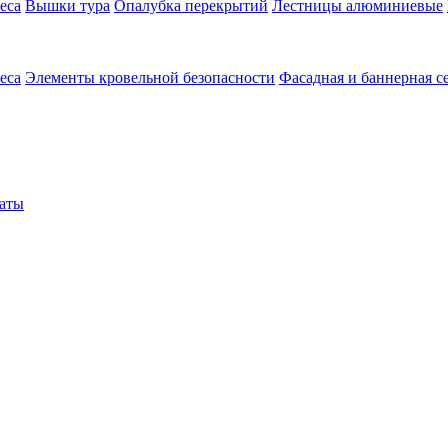
еса
Вышки тура
Опалубка перекрытий
Лестницы алюминиевые
еса
Элементы кровельной безопасности
Фасадная и баннерная с
аты