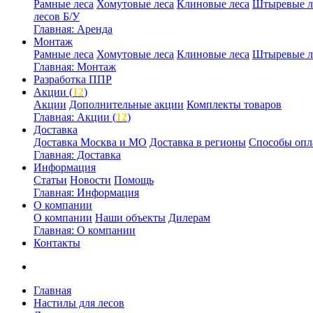
Рамные леса
Хомутовые леса
Клиновые леса
Штыревые л
лесов Б/У
Главная: Аренда
Монтаж
Рамные леса
Хомутовые леса
Клиновые леса
Штыревые л
Главная: Монтаж
Разработка ППР
Акции (
12
)
Акции
Дополнительные акции
Комплекты товаров
Главная: Акции (
12
)
Доставка
Доставка Москва и МО
Доставка в регионы
Способы опл
Главная: Доставка
Информация
Статьи
Новости
Помощь
Главная: Информация
О компании
О компании
Наши объекты
Дилерам
Главная: О компании
Контакты
Главная
Настилы для лесов