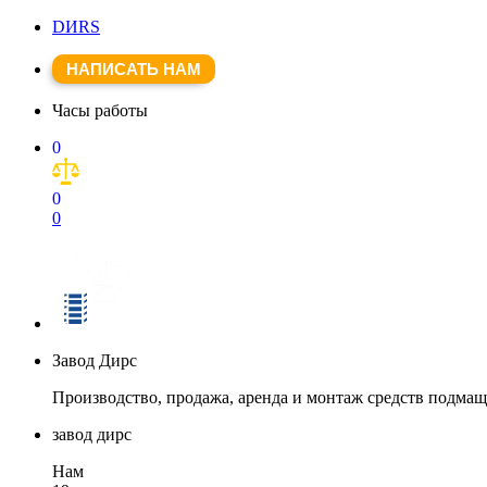
DИRS
НАПИСАТЬ НАМ
Часы работы
0
0
0
Завод Дирс
Производство, продажа, аренда и монтаж средств подма
завод дирс
Нам