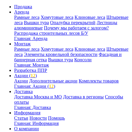
Продажа
Аренда
Рамные леса
Хомутовые леса
Клиновые леса
Штыревые
леса
Вышки тура
Опалубка перекрытий
Лестницы
алюминиевые
Почему мы работаем с залогом?
Распродажа строительных лесов Б/У
Главная: Аренда
Монтаж
Рамные леса
Хомутовые леса
Клиновые леса
Штыревые
леса
Элементы кровельной безопасности
Фасадная и
баннерная сетка
Вышки тура
Консоли
Главная: Монтаж
Разработка ППР
Акции (
12
)
Акции
Дополнительные акции
Комплекты товаров
Главная: Акции (
12
)
Доставка
Доставка Москва и МО
Доставка в регионы
Способы
оплаты
Главная: Доставка
Информация
Статьи
Новости
Помощь
Главная: Информация
О компании