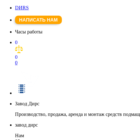
DИRS
НАПИСАТЬ НАМ
Часы работы
0
0
0
Завод Дирс
Производство, продажа, аренда и монтаж средств подма
завод дирс
Нам