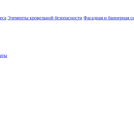
еса
Элементы кровельной безопасности
Фасадная и баннерная с
аты