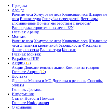
Продажа
Аренда
Рамные леса
Хомутовые леса
Клиновые леса
Штыревые
леса
Вышки тура
Опалубка перекрытий
Лестницы
алюминиевые
Почему мы работаем с залогом?
Распродажа строительных лесов Б/У
Главная: Аренда
Монтаж
Рамные леса
Хомутовые леса
Клиновые леса
Штыревые
леса
Элементы кровельной безопасности
Фасадная и
баннерная сетка
Вышки тура
Консоли
Главная: Монтаж
Разработка ППР
Акции (
12
)
Акции
Дополнительные акции
Комплекты товаров
Главная: Акции (
12
)
Доставка
Доставка Москва и МО
Доставка в регионы
Способы
оплаты
Главная: Доставка
Информация
Статьи
Новости
Помощь
Главная: Информация
О компании