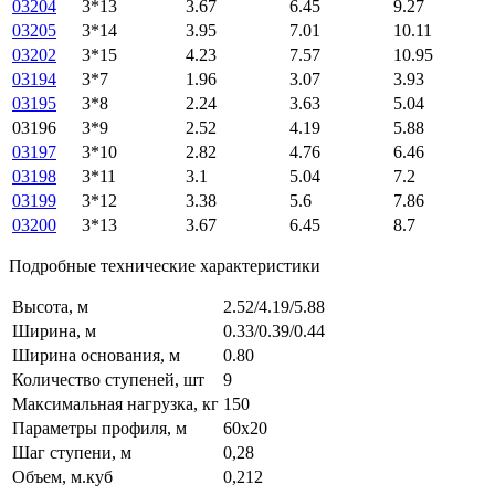
03204
3*13
3.67
6.45
9.27
03205
3*14
3.95
7.01
10.11
03202
3*15
4.23
7.57
10.95
03194
3*7
1.96
3.07
3.93
03195
3*8
2.24
3.63
5.04
03196
3*9
2.52
4.19
5.88
03197
3*10
2.82
4.76
6.46
03198
3*11
3.1
5.04
7.2
03199
3*12
3.38
5.6
7.86
03200
3*13
3.67
6.45
8.7
Подробные технические характеристики
Высота, м
2.52/4.19/5.88
Ширина, м
0.33/0.39/0.44
Ширина основания, м
0.80
Количество ступеней, шт
9
Максимальная нагрузка, кг
150
Параметры профиля, м
60х20
Шаг ступени, м
0,28
Объем, м.куб
0,212