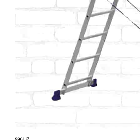
9961
₽