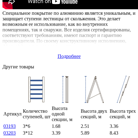
Специальное покрытие по алюминию является уникальным, и
защищает ступени лестницы от скольжения. Это делает
возможным ее использование, как во внутренних
помещениях, так и снаружи. Все изделия сертифицированы,
соответствуют требованиям, имеют паспорт и гарантию
производителя. По своему конструктивному исполнению,
Alumet h3 – односекционная, двухсекционная,
трехсекционная, и лестница стремянка одновременно. Это
Подробнее
значительно расширяет сферу ее применения, и делает
востребованной и популярной продукцией.
Другие товары
Высота
Количество
Высота двух
Высота трех
Артикул
одной
ступеней, шт
секций, м
секций, м
секции, м
03193
3*6
1.68
2.51
3.36
03203
3*12
3.39
5.89
8.43