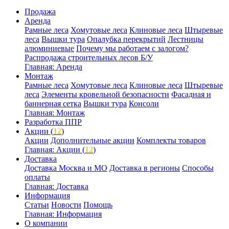
Продажа
Аренда
Рамные леса
Хомутовые леса
Клиновые леса
Штыревые
леса
Вышки тура
Опалубка перекрытий
Лестницы
алюминиевые
Почему мы работаем с залогом?
Распродажа строительных лесов Б/У
Главная: Аренда
Монтаж
Рамные леса
Хомутовые леса
Клиновые леса
Штыревые
леса
Элементы кровельной безопасности
Фасадная и
баннерная сетка
Вышки тура
Консоли
Главная: Монтаж
Разработка ППР
Акции (
12
)
Акции
Дополнительные акции
Комплекты товаров
Главная: Акции (
12
)
Доставка
Доставка Москва и МО
Доставка в регионы
Способы
оплаты
Главная: Доставка
Информация
Статьи
Новости
Помощь
Главная: Информация
О компании