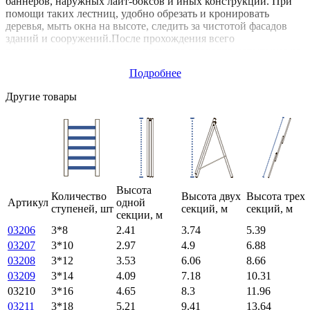
баннеров, наружных лайт-боксов и иных конструкций. При
помощи таких лестниц, удобно обрезать и кронировать
деревья, мыть окна на высоте, следить за чистотой фасадов
зданий и сооружений.После прохождения всего
технологического процесса, лестница проходит испытания на
специальных стендах, и только после этого, отправляется в
Подробнее
широкую продажу. Все изделия имеют сертификат качества,
паспорт, соответствуют требованиям.
Другие товары
Высота
Количество
Высота двух
Высота трех
Артикул
одной
ступеней, шт
секций, м
секций, м
секции, м
03206
3*8
2.41
3.74
5.39
03207
3*10
2.97
4.9
6.88
03208
3*12
3.53
6.06
8.66
03209
3*14
4.09
7.18
10.31
03210
3*16
4.65
8.3
11.96
03211
3*18
5.21
9.41
13.64