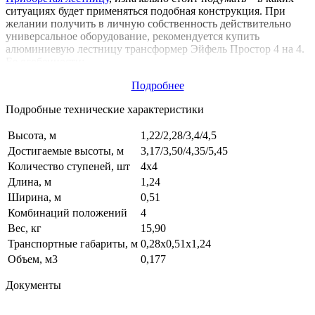
ситуациях будет применяться подобная конструкция. При
желании получить в личную собственность действительно
универсальное оборудование, рекомендуется купить
алюминиевую лестницу трансформер Эйфель Простор 4 на 4.
Ее особенности:
Производитель решил использовать алюминиевые
Подробнее
профиля в сочетании со стальной оцинкованной
Подробные технические характеристики
фурнитурой. Результат – оборудование не боится влаги
и остается долговечным в любых условиях.
Высота, м
1,22/2,28/3,4/4,5
Четыре секции по четыре ступени позволяют
раскладывать лестницу в максимальном количестве
Достигаемые высоты, м
3,17/3,50/4,35/5,45
вариантов: два типа приставного оборудования,
Количество ступеней, шт
4х4
лестница-стремянка
,
подмости
.
Длина, м
1,24
Конструкция модели позволяет работать на высоте до
Ширина, м
0,51
1,22/2,28/3,4/4,5, в зависимости от выбранного варианта
эксплуатации.
Комбинаций положений
4
В качестве секционных соединений применяется
Вес, кг
15,90
шарнирная система, позволяющая раскладывать
Транспортные габариты, м
0,28х0,51х1,24
конструкцию в любую сторону.
Объем, м3
0,177
По выгодной цене четырех-секционную лестницу
Документы
трансформер Eiffel Prostor можно приобрести в онлайн-
каталоге компании ДИРС СТРОЙ.