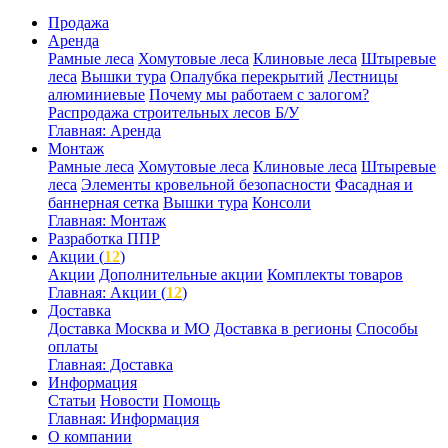
Продажа
Аренда
Рамные леса
Хомутовые леса
Клиновые леса
Штыревые
леса
Вышки тура
Опалубка перекрытий
Лестницы
алюминиевые
Почему мы работаем с залогом?
Распродажа строительных лесов Б/У
Главная: Аренда
Монтаж
Рамные леса
Хомутовые леса
Клиновые леса
Штыревые
леса
Элементы кровельной безопасности
Фасадная и
баннерная сетка
Вышки тура
Консоли
Главная: Монтаж
Разработка ППР
Акции (
12
)
Акции
Дополнительные акции
Комплекты товаров
Главная: Акции (
12
)
Доставка
Доставка Москва и МО
Доставка в регионы
Способы
оплаты
Главная: Доставка
Информация
Статьи
Новости
Помощь
Главная: Информация
О компании