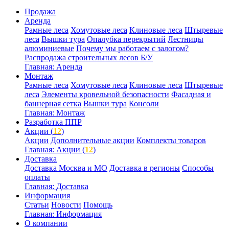
Продажа
Аренда
Рамные леса
Хомутовые леса
Клиновые леса
Штыревые
леса
Вышки тура
Опалубка перекрытий
Лестницы
алюминиевые
Почему мы работаем с залогом?
Распродажа строительных лесов Б/У
Главная: Аренда
Монтаж
Рамные леса
Хомутовые леса
Клиновые леса
Штыревые
леса
Элементы кровельной безопасности
Фасадная и
баннерная сетка
Вышки тура
Консоли
Главная: Монтаж
Разработка ППР
Акции (
12
)
Акции
Дополнительные акции
Комплекты товаров
Главная: Акции (
12
)
Доставка
Доставка Москва и МО
Доставка в регионы
Способы
оплаты
Главная: Доставка
Информация
Статьи
Новости
Помощь
Главная: Информация
О компании