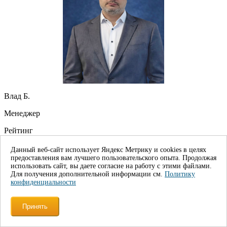
Влад Б.
Менеджер
Рейтинг
Подпишитесь на
наши новости
!
Данный веб-сайт использует Яндекс Метрику и cookies в целях
предоставления вам лучшего пользовательского опыта. Продолжая
использовать сайт, вы даете согласие на работу с этими файлами.
Для получения дополнительной информации см.
Политику
Подписаться
конфиденциальности
Нажимая кнопку "Отправить" вы соглашаетесь с
политикой конфиденциальности*
Принять
Контакты