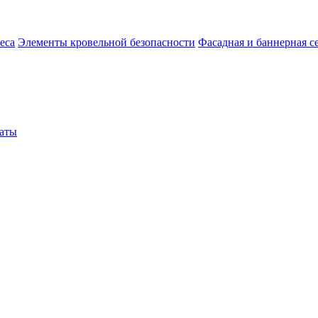
еса
Элементы кровельной безопасности
Фасадная и баннерная с
аты