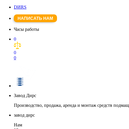
DИRS
НАПИСАТЬ НАМ
Часы работы
0
0
0
Завод Дирс
Производство, продажа, аренда и монтаж средств подма
завод дирс
Нам