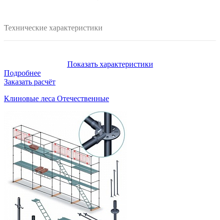
Технические характеристики
Максимальная высота, м:
120
Показать характеристики
Несущая способность настила, кг/м2:
Подробнее
до 600
Заказать расчёт
Шаг стоек по осям, м:
0,25 - 3
Клиновые леса Отечественные
Высота рабочего яруса, м:
2
Диаметр труб, мм:
48х3,0
Материаль настилов и отбортовки:
Сталь
Покрытие несущих элементов:
Цинк