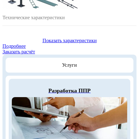
Технические характеристики
Максимальная высота лесов, м:
100,0
Показать характеристики
Высота рабочего яруса, м:
Подробнее
2,0
Заказать расчёт
Шаг яруса, м:
0,5 - 1,0
Услуги
Ширина яруса, м:
1,0; 1,2; 1,5; 2,0; 2,5; 3,0
Диаметр труб, мм:
48x2,0; 48х3,0
Нормативная поверхностная нагрузка, Па, кгс/м2:
Разработка ППР
200
Настилы:
дерево / металл