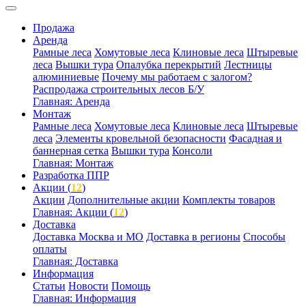
Продажа
Аренда
Рамные леса
Хомутовые леса
Клиновые леса
Штыревые
леса
Вышки тура
Опалубка перекрытий
Лестницы
алюминиевые
Почему мы работаем с залогом?
Распродажа строительных лесов Б/У
Главная: Аренда
Монтаж
Рамные леса
Хомутовые леса
Клиновые леса
Штыревые
леса
Элементы кровельной безопасности
Фасадная и
баннерная сетка
Вышки тура
Консоли
Главная: Монтаж
Разработка ППР
Акции (
12
)
Акции
Дополнительные акции
Комплекты товаров
Главная: Акции (
12
)
Доставка
Доставка Москва и МО
Доставка в регионы
Способы
оплаты
Главная: Доставка
Информация
Статьи
Новости
Помощь
Главная: Информация