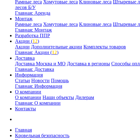
Рамные леса
Хомутовые леса
Клиновые леса
Штыревые л
лесов Б/У
Главная: Аренда
Монтаж
Рамные леса
Хомутовые леса
Клиновые леса
Штыревые л
Главная: Монтаж
Разработка ППР
Акции (
12
)
Акции
Дополнительные акции
Комплекты товаров
Главная: Акции (
12
)
Доставка
Доставка Москва и МО
Доставка в регионы
Способы опл
Главная: Доставка
Информация
Статьи
Новости
Помощь
Главная: Информация
О компании
О компании
Наши объекты
Дилерам
Главная: О компании
Контакты
Главная
Кровельная безопасность