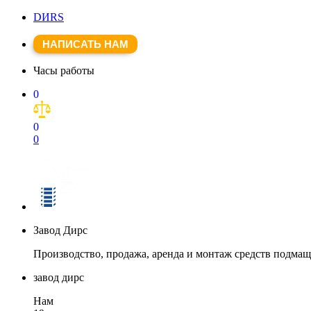
DИRS
НАПИСАТЬ НАМ
Часы работы
0
0
0
Завод Дирс
Производство, продажа, аренда и монтаж средств подма
завод дирс
Нам