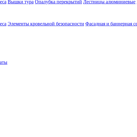
еса
Вышки тура
Опалубка перекрытий
Лестницы алюминиевые
еса
Элементы кровельной безопасности
Фасадная и баннерная с
аты