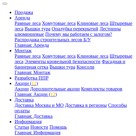
Продажа
Аренда
Рамные леса
Хомутовые леса
Клиновые леса
Штыревые
леса
Вышки тура
Опалубка перекрытий
Лестницы
алюминиевые
Почему мы работаем с залогом?
Распродажа строительных лесов Б/У
Главная: Аренда
Монтаж
Рамные леса
Хомутовые леса
Клиновые леса
Штыревые
леса
Элементы кровельной безопасности
Фасадная и
баннерная сетка
Вышки тура
Консоли
Главная: Монтаж
Разработка ППР
Акции (
12
)
Акции
Дополнительные акции
Комплекты товаров
Главная: Акции (
12
)
Доставка
Доставка Москва и МО
Доставка в регионы
Способы
оплаты
Главная: Доставка
Информация
Статьи
Новости
Помощь
Главная: Информация