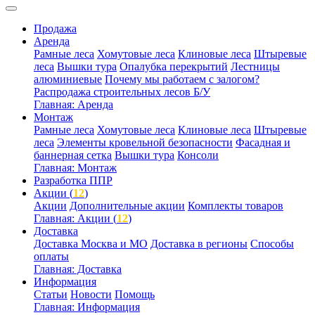
Продажа
Аренда
Рамные леса
Хомутовые леса
Клиновые леса
Штыревые
леса
Вышки тура
Опалубка перекрытий
Лестницы
алюминиевые
Почему мы работаем с залогом?
Распродажа строительных лесов Б/У
Главная: Аренда
Монтаж
Рамные леса
Хомутовые леса
Клиновые леса
Штыревые
леса
Элементы кровельной безопасности
Фасадная и
баннерная сетка
Вышки тура
Консоли
Главная: Монтаж
Разработка ППР
Акции (
12
)
Акции
Дополнительные акции
Комплекты товаров
Главная: Акции (
12
)
Доставка
Доставка Москва и МО
Доставка в регионы
Способы
оплаты
Главная: Доставка
Информация
Статьи
Новости
Помощь
Главная: Информация