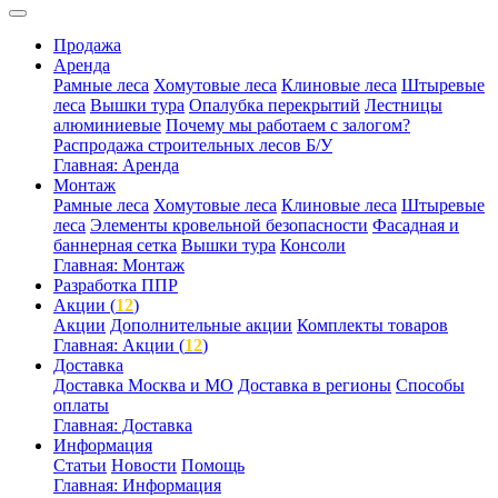
Продажа
Аренда
Рамные леса
Хомутовые леса
Клиновые леса
Штыревые
леса
Вышки тура
Опалубка перекрытий
Лестницы
алюминиевые
Почему мы работаем с залогом?
Распродажа строительных лесов Б/У
Главная: Аренда
Монтаж
Рамные леса
Хомутовые леса
Клиновые леса
Штыревые
леса
Элементы кровельной безопасности
Фасадная и
баннерная сетка
Вышки тура
Консоли
Главная: Монтаж
Разработка ППР
Акции (
12
)
Акции
Дополнительные акции
Комплекты товаров
Главная: Акции (
12
)
Доставка
Доставка Москва и МО
Доставка в регионы
Способы
оплаты
Главная: Доставка
Информация
Статьи
Новости
Помощь
Главная: Информация