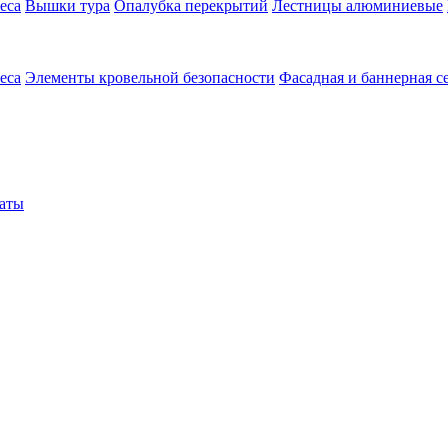
еса
Вышки тура
Опалубка перекрытий
Лестницы алюминиевые
еса
Элементы кровельной безопасности
Фасадная и баннерная с
аты