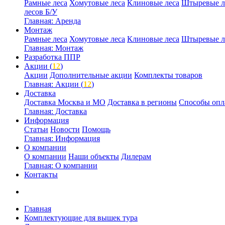
Рамные леса
Хомутовые леса
Клиновые леса
Штыревые л
лесов Б/У
Главная: Аренда
Монтаж
Рамные леса
Хомутовые леса
Клиновые леса
Штыревые л
Главная: Монтаж
Разработка ППР
Акции (
12
)
Акции
Дополнительные акции
Комплекты товаров
Главная: Акции (
12
)
Доставка
Доставка Москва и МО
Доставка в регионы
Способы опл
Главная: Доставка
Информация
Статьи
Новости
Помощь
Главная: Информация
О компании
О компании
Наши объекты
Дилерам
Главная: О компании
Контакты
Главная
Комплектующие для вышек тура