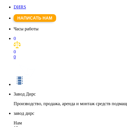
DИRS
НАПИСАТЬ НАМ
Часы работы
0
0
0
Завод Дирс
Производство, продажа, аренда и монтаж средств подма
завод дирс
Нам