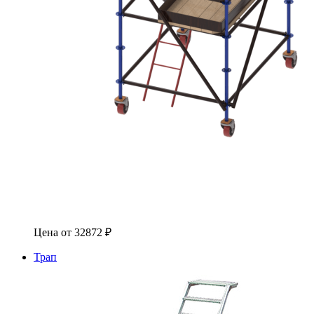
Цена от
32872
₽
Трап