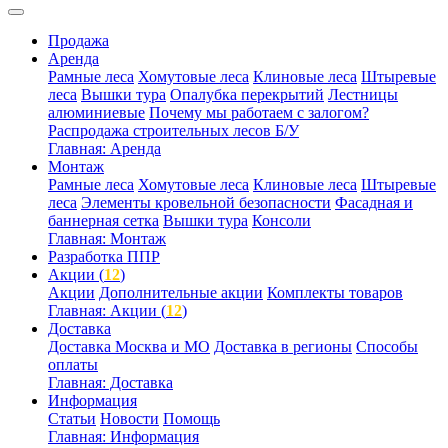
Продажа
Аренда
Рамные леса
Хомутовые леса
Клиновые леса
Штыревые
леса
Вышки тура
Опалубка перекрытий
Лестницы
алюминиевые
Почему мы работаем с залогом?
Распродажа строительных лесов Б/У
Главная: Аренда
Монтаж
Рамные леса
Хомутовые леса
Клиновые леса
Штыревые
леса
Элементы кровельной безопасности
Фасадная и
баннерная сетка
Вышки тура
Консоли
Главная: Монтаж
Разработка ППР
Акции (
12
)
Акции
Дополнительные акции
Комплекты товаров
Главная: Акции (
12
)
Доставка
Доставка Москва и МО
Доставка в регионы
Способы
оплаты
Главная: Доставка
Информация
Статьи
Новости
Помощь
Главная: Информация