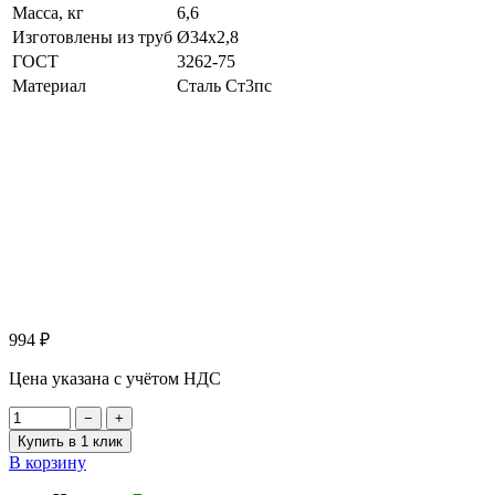
Масса, кг
6,6
Изготовлены из труб
Ø34х2,8
ГОСТ
3262-75
Материал
Сталь Ст3пс
994
₽
Цена указана с учётом НДС
−
+
Купить в 1 клик
В корзину