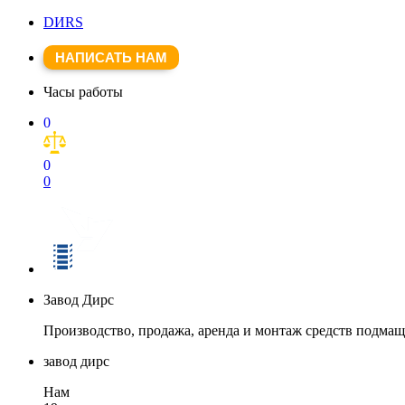
DИRS
НАПИСАТЬ НАМ
Часы работы
0
0
0
Завод Дирс
Производство, продажа, аренда и монтаж средств подма
завод дирс
Нам