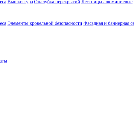
еса
Вышки тура
Опалубка перекрытий
Лестницы алюминиевые
еса
Элементы кровельной безопасности
Фасадная и баннерная с
аты