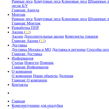
Рамные леса
Хомутовые леса
Клиновые леса
Штыревые л
лесов Б/У
Главная: Аренда
Монтаж
Рамные леса
Хомутовые леса
Клиновые леса
Штыревые л
Главная: Монтаж
Разработка ППР
Акции (
12
)
Акции
Дополнительные акции
Комплекты товаров
Главная: Акции (
12
)
Доставка
Доставка Москва и МО
Доставка в регионы
Способы опл
Главная: Доставка
Информация
Статьи
Новости
Помощь
Главная: Информация
О компании
О компании
Наши объекты
Дилерам
Главная: О компании
Контакты
Главная
Комплектующие для опалубки