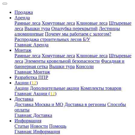
Продажа
Аренда
Рамные леса
Хомутовые леса
Клиновые леса
Штыревые
леса
Вышки тура
Опалубка перекрытий
Лестницы
алюминиевые
Почему мы работаем с залогом?
Распродажа строительных лесов Б/У
Главная: Аренда
Монтаж
Рамные леса
Хомутовые леса
Клиновые леса
Штыревые
леса
Элементы кровельной безопасности
Фасадная и
баннерная сетка
Вышки тура
Консоли
Главная: Монтаж
Разработка ППР
Акции (
12
)
Акции
Дополнительные акции
Комплекты товаров
Главная: Акции (
12
)
Доставка
Доставка Москва и МО
Доставка в регионы
Способы
оплаты
Главная: Доставка
Информация
Статьи
Новости
Помощь
Главная: Информация